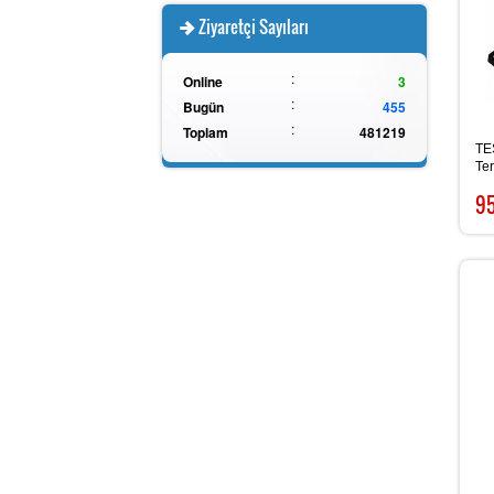
Ziyaretçi Sayıları
:
Online
3
:
Bugün
455
:
Toplam
481219
TES
Te
9