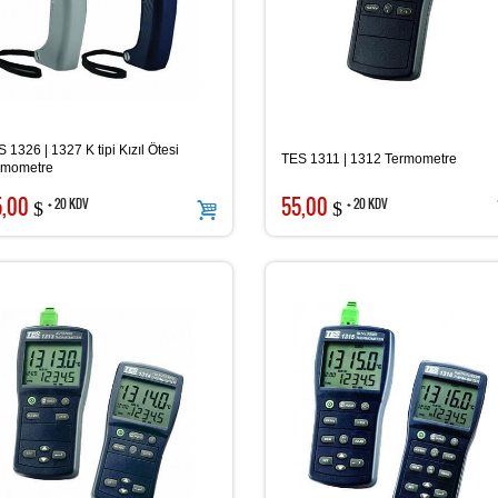
 1326 | 1327 K tipi Kızıl Ötesi
TES 1311 | 1312 Termometre
rmometre
5,00
55,00
+ 20 KDV
+ 20 KDV
$
$