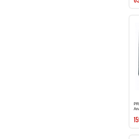
PR
An
15