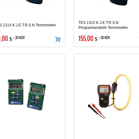
TES 1315 K.J.E.T.R.S.N
S 1314 K.J.E.T.R.S.N Termometre
Programlanabilir Termometre
9,00
155,00
+ 20 KDV
+ 20 KDV
$
$