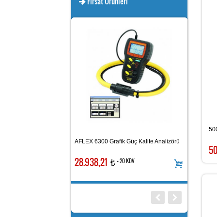
Fırsat Ürünleri
50
TES 1362 Bilg
rmometre
AFLEX 6300 Grafik Güç Kalite Analizörü
Ölçer
5
28.938,21
16.128,80
+ 20 KDV
+ 20 KDV
t
t