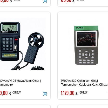
$
$
OVA AVM 05 Hava Akımı Ölçer |
PROVA 830 Çoklu veri Girişli
amometre
Termometre | Kablosuz Kayıt Cihazı
9,00
1.179,00
+ 20 KDV
+ 20 KDV
$
$