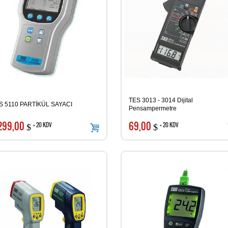
TES 3013 - 3014 Dijital
S 5110 PARTİKÜL SAYACI
Pensampermetre
299,00
69,00
+ 20 KDV
+ 20 KDV
$
$