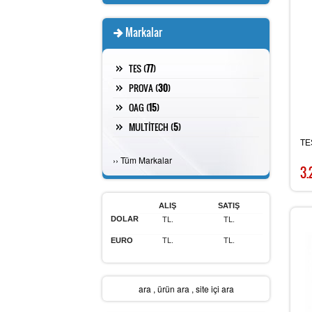
Markalar
TES (
77
)
PROVA (
30
)
OAG (
15
)
MULTİTECH (
5
)
TE
›
›
Tüm Markalar
3.
ALIŞ
SATIŞ
DOLAR
TL.
TL.
EURO
TL.
TL.
ara
,
ürün ara
,
site içi ara