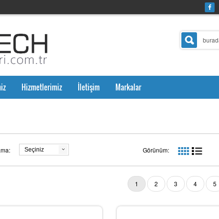
iz
Hizmetlerimiz
İletişim
Markalar
ama:
Görünüm:
Seçiniz
1
2
3
4
5