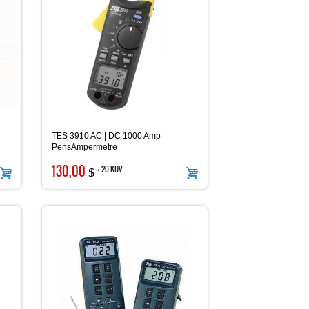
TES 3910 AC | DC 1000 Amp
PensAmpermetre
130,00
+ 20 KDV
$