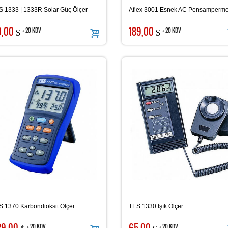
S 1333 | 1333R Solar Güç Ölçer
Aflex 3001 Esnek AC Pensamperme
9,00
189,00
+ 20 KDV
+ 20 KDV
$
$
S 1370 Karbondioksit Ölçer
TES 1330 Işık Ölçer
39,00
65,00
+ 20 KDV
+ 20 KDV