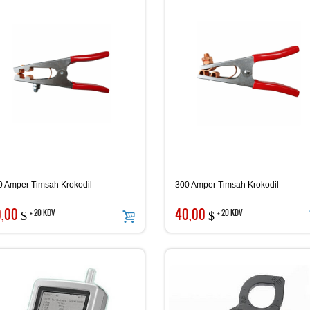
0 Amper Timsah Krokodil
300 Amper Timsah Krokodil
i Yazılımlı Rutubet | Isı
TES 3092 AC-DC Pensampermetre
PROVA 120
0,00
40,00
+ 20 KDV
+ 20 KDV
$
$
4.213,06
5.745,09
+ 20 KDV
+ 20 KDV
t
t