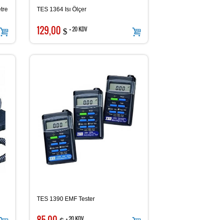
tre
TES 1364 Isı Ölçer
129,00
+ 20 KDV
$
TES 1390 EMF Tester
85,00
+ 20 KDV