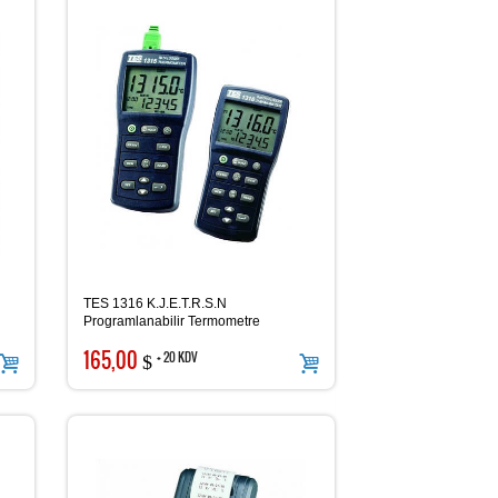
TES 1316 K.J.E.T.R.S.N
Programlanabilir Termometre
165,00
+ 20 KDV
$