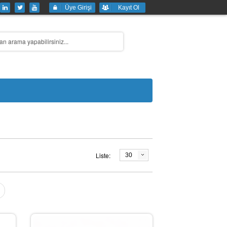
Üye Girişi
Kayıt Ol
Liste:
30