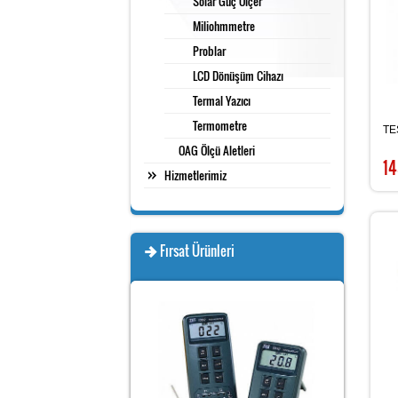
Solar Güç Ölçer
Miliohmmetre
Problar
LCD Dönüşüm Cihazı
Termal Yazıcı
Termometre
TE
OAG Ölçü Aletleri
14
Hizmetlerimiz
Fırsat Ürünleri