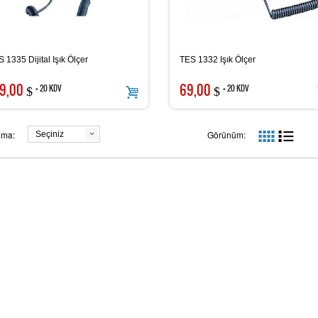
 1335 Dijital Işık Ölçer
TES 1332 Işık Ölçer
PROVA 6603-6605 AC Pens Tipi Güç ve
9,00
69,00
+ 20 KDV
+ 20 KDV
Prova 69 Isı Ölçer
$
$
Harmonik Ölçer
14.852,11
2.510,82
+ 20 KDV
+ 20 KDV
t
t
ama:
Görünüm:
Seçiniz