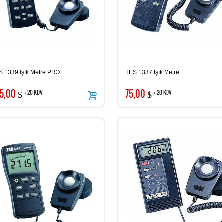
S 1339 Işık Metre PRO
TES 1337 Işık Metre
5,00
75,00
+ 20 KDV
+ 20 KDV
$
$