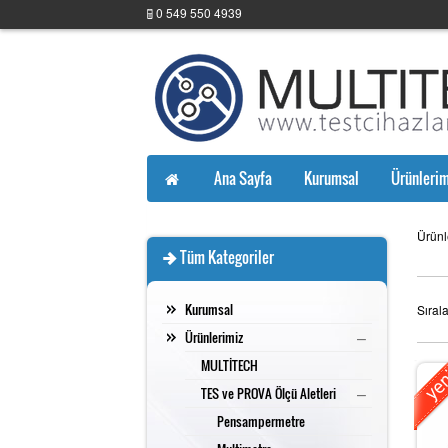
0 549 550 4939
Ana Sayfa
Kurumsal
Ürünlerim
Ürünl
Tüm Kategoriler
Kurumsal
Sıral
–
Ürünlerimiz
MULTİTECH
–
TES ve PROVA Ölçü Aletleri
Pensampermetre