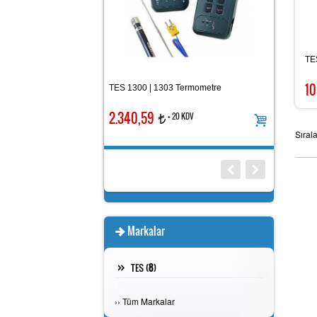
TES
10
TES 1300 | 1303 Termometre
TES 1605 Toprak Direnci Ölçer
2.340,59
+ 20 KDV
t
6.596,21
+ 20 KDV
t
Sıral
Markalar
TES (
8
)
›
›
Tüm Markalar