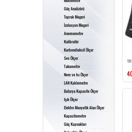
Multimetre
Güç Analizörü
Toprak Megeri
İzolasyon Megeri
Anemometre
Kalibratör
Karbondioksit Ölçer
Ses Ölçer
TES
Takometre
4
Nem ve Isı Ölçer
LAN Kablometre
Batarya Kapasite Ölçer
Işık Ölçer
Elektro Manyetik Alan Ölçer
Kapasitemetre
Güç Kaynakları