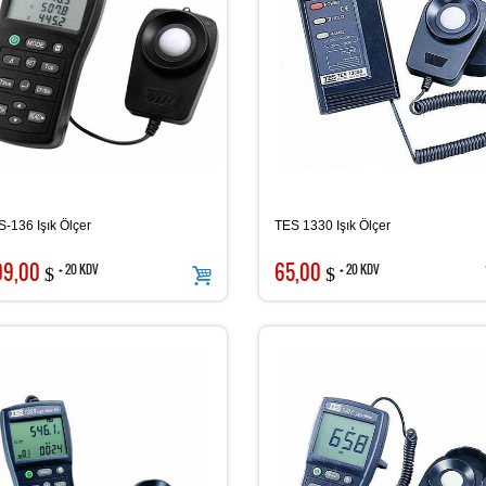
-136 Işık Ölçer
TES 1330 Işık Ölçer
09,00
65,00
+ 20 KDV
+ 20 KDV
$
$