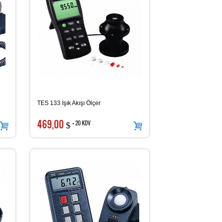
TES 133 Işık Akışı Ölçer
469,00
+ 20 KDV
$