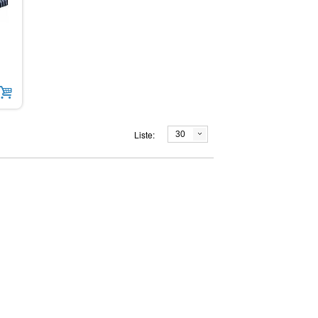
PROVA 21 | 23 Güç Harmoniği ve Kaçak
TES 593 Elektro - Smog Elektromanyeti
Akım Ölçeri
Alan Ölçer
10.851,83
15.703,24
+ 20 KDV
+ 20 KDV
t
t
Liste:
30