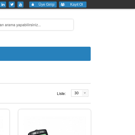
Üye Girişi
Kayıt Ol
Liste:
30