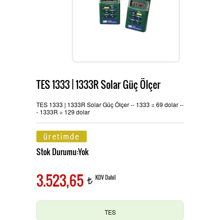
Ürünlerimiz
MULTİTECH
Hizmetlerimiz
TES 1333 | 1333R Solar Güç Ölçer
TES ve PROVA Ölçü Aletleri
İletişim
TES 1333 | 1333R Solar Güç Ölçer -- 1333 = 69 dolar --
- 1333R = 129 dolar
Pensampermetre
OAG Ölçü Aletleri
Stok Durumu:Yok
3.523,65
KDV Dahil
t
Multimetre
TES