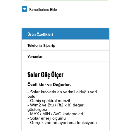
Güç Analizörü
Favorilerime Ekle
Ürün Özellikleri
Toprak Megeri
Telefonla Sipariş
Yorumlar
İzolasyon Megeri
Solar Güç Ölçer
Özellikler ve Değerler:
Anemometre
- Solar kuvvetin en verimli olduğu yeri
bulur
- Geniş spektral menzil
- W/m2 ve Btu / (ft2 x h) değer
göstergesi
- MAX / MIN / AVG kademeleri
Kalibratör
- Solar enerji ölçümü
- Gerçek zaman ayarlama fonksiyonu