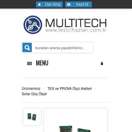
Üye Girişi
Kayıt Ol
MENU
Ana Sayfa
›
›
Ürünlerimiz
TES ve PROVA Ölçü Aletleri
Solar Güç Ölçer
Kurumsal