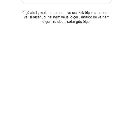
Karbondioksit Ölçer
ölçü aleti
,
multimetre
,
nem ve sıcaklık ölçer saat
,
nem
ve ısı ölçer
,
dijital nem ve ısı ölçer
,
analog ısı ve nem
ölçer
,
rutubet
,
solar güç ölçer
Ses Ölçer
Takometre
Nem ve Isı Ölçer
LAN Kablometre