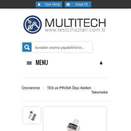
Üye Girişi
Kayıt Ol
MENU
Ana Sayfa
›
›
Ürünlerimiz
TES ve PROVA Ölçü Aletleri
Takometre
Kurumsal