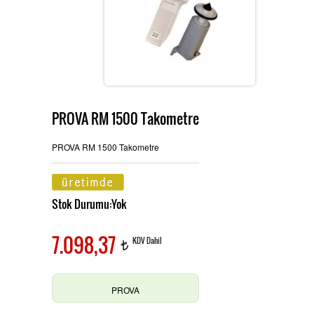
Ürünlerimiz
MULTİTECH
Hizmetlerimiz
PROVA RM 1500 Takometre
TES ve PROVA Ölçü Aletleri
İletişim
PROVA RM 1500 Takometre
Stok Durumu:Yok
Pensampermetre
OAG Ölçü Aletleri
7.098,37
KDV Dahil
t
Multimetre
PROVA