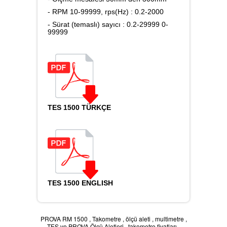
- RPM 10-99999, rps(Hz) : 0.2-2000
Karbondioksit Ölçer
- Sürat (temaslı) sayıcı : 0.2-29999 0-
99999
Ses Ölçer
TES 1500 TÜRKÇE
Takometre
Nem ve Isı Ölçer
TES 1500 ENGLISH
LAN Kablometre
PROVA RM 1500
,
Takometre
,
ölçü aleti
,
multimetre
,
TES ve PROVA Ölçü Aletleri
,
takometre fiyatları
,