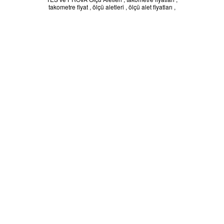
takometre fiyat
,
ölçü aletleri
,
ölçü alet fiyatları
,
Batarya Kapasite Ölçer
Işık Ölçer
Elektro Manyetik Alan Ölçer
Kapasitemetre
Güç Kaynakları