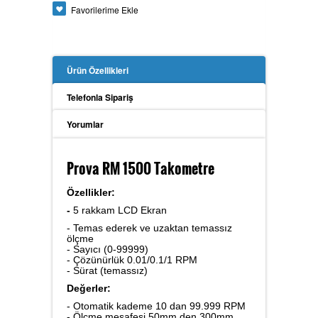
Favorilerime Ekle
Güç Analizörü
Ürün Özellikleri
Toprak Megeri
Telefonla Sipariş
Yorumlar
İzolasyon Megeri
Prova RM 1500 Takometre
Özellikler:
-
5 rakkam LCD Ekran
Anemometre
- Temas ederek ve uzaktan temassız
ölçme
- Sayıcı (0-99999)
- Çözünürlük 0.01/0.1/1 RPM
- Sürat (temassız)
Kalibratör
Değerler:
- Otomatik kademe 10 dan 99.999 RPM
- Ölçme mesafesi 50mm den 300mm