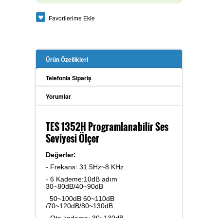
Güç Analizörü
Favorilerime Ekle
Ürün Özellikleri
Toprak Megeri
Telefonla Sipariş
Yorumlar
İzolasyon Megeri
TES 1352H Programlanabilir Ses
Seviyesi Ölçer
Anemometre
Değerler:
- Frekans: 31.5Hz~8 KHz
- 6 Kademe:10dB adım
30~80dB/40~90dB
Kalibratör
50~100dB 60~110dB
/70~120dB/80~130dB
- Oto kademe: 30~130dB