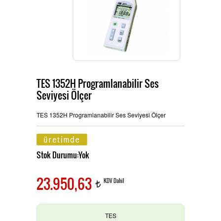
Ürünlerimiz
MULTİTECH
Hizmetlerimiz
TES 1352H Programlanabilir Ses
Seviyesi Ölçer
TES ve PROVA Ölçü Aletleri
İletişim
TES 1352H Programlanabilir Ses Seviyesi Ölçer
Pensampermetre
OAG Ölçü Aletleri
Stok Durumu:Yok
23.950,63
KDV Dahil
t
Multimetre
TES