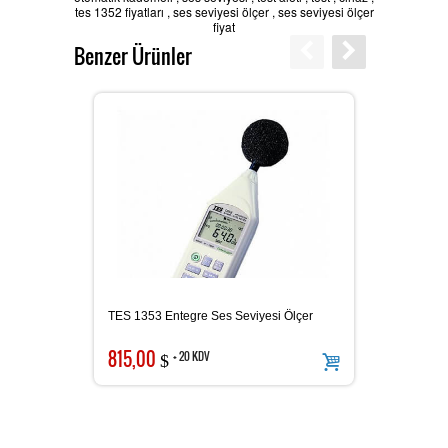
tes 1352 fiyatları
,
ses seviyesi ölçer
,
ses seviyesi ölçer
fiyat
Batarya Kapasite Ölçer
Benzer Ürünler
Işık Ölçer
Elektro Manyetik Alan Ölçer
TES 1353 Entegre Ses Seviyesi Ölçer
TES 52
Kapasitemetre
815,00
175,0
+ 20 KDV
$
Güç Kaynakları