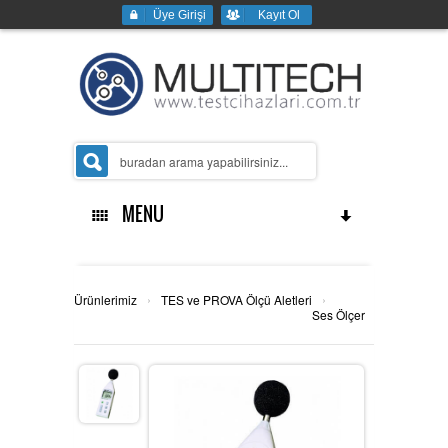
Üye Girişi
Kayıt Ol
MENU
Ana Sayfa
›
›
Ürünlerimiz
TES ve PROVA Ölçü Aletleri
Ses Ölçer
Kurumsal