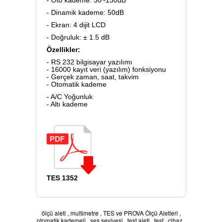
- Dinamik kademe: 50dB
Karbondioksit Ölçer
- Ekran: 4 dijit LCD
- Doğruluk: ± 1.5 dB
Özellikler:
- RS 232 bilgisayar yazılımı
Ses Ölçer
- 16000 kayıt veri (yazılım) fonksiyonu
- Gerçek zaman, saat, takvim
- Otomatik kademe
- A/C Yoğunluk
- Altı kademe
Takometre
Nem ve Isı Ölçer
TES 1352
LAN Kablometre
ölçü aleti
,
multimetre
,
TES ve PROVA Ölçü Aletleri
,
otomatik kademeli
,
ses seviyesi
,
test aleti
,
test
,
cihaz
,