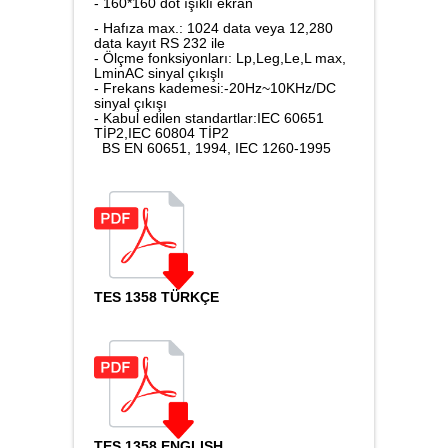
- 160*160 dot ışıklı ekran
- Hafıza max.: 1024 data veya 12,280
Karbondioksit Ölçer
data kayıt RS 232 ile
- Ölçme fonksiyonları: Lp,Leg,Le,L max,
LminAC sinyal çıkışlı
- Frekans kademesi:-20Hz~10KHz/DC
sinyal çıkışı
- Kabul edilen standartlar:IEC 60651
Ses Ölçer
TİP2,IEC 60804 TİP2
BS EN 60651, 1994, IEC 1260-1995
Takometre
TES 1358 TÜRKÇE
Nem ve Isı Ölçer
LAN Kablometre
TES 1358 ENGLISH