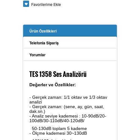
Favorilerime Ekle
Güç Analizörü
Ürün Özellikleri
Toprak Megeri
Telefonla Sipariş
Yorumlar
İzolasyon Megeri
TES 1358 Ses Analizörü
Değerler ve Özellikler:
Anemometre
- Gerçek zaman: 1/1 oktav ve 1/3 oktav
analizi
- Gerçek zaman: (sene, ay, gün, saat,
dak.sn.)
- Analiz seviye kademesi : 10-90dB/20-
100dB/30-110dB/40-120dB/
Kalibratör
50-130dB toplam 5 kademe
- Ölçme kademesi 30~130dB