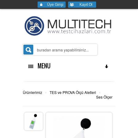
Üye Girişi
Kayıt Ol
MENU
Ana Sayfa
›
›
Ürünlerimiz
TES ve PROVA Ölçü Aletleri
Ses Ölçer
Kurumsal