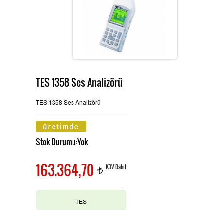
Ürünlerimiz
MULTİTECH
Hizmetlerimiz
TES 1358 Ses Analizörü
TES ve PROVA Ölçü Aletleri
İletişim
TES 1358 Ses Analizörü
Stok Durumu:Yok
Pensampermetre
OAG Ölçü Aletleri
163.364,70
KDV Dahil
t
Multimetre
TES