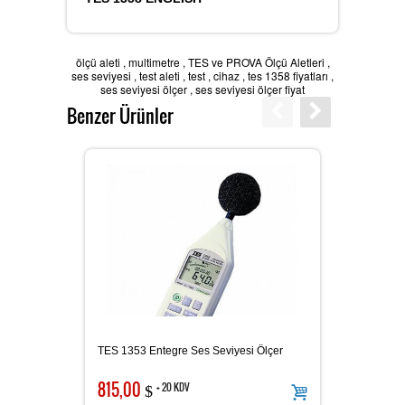
Batarya Kapasite Ölçer
ölçü aleti
,
multimetre
,
TES ve PROVA Ölçü Aletleri
,
ses seviyesi
,
test aleti
,
test
,
cihaz
,
tes 1358 fiyatları
,
ses seviyesi ölçer
,
ses seviyesi ölçer fiyat
Benzer Ürünler
Işık Ölçer
Elektro Manyetik Alan Ölçer
Kapasitemetre
TES 1353 Entegre Ses Seviyesi Ölçer
TES 52
Güç Kaynakları
815,00
175,0
+ 20 KDV
$