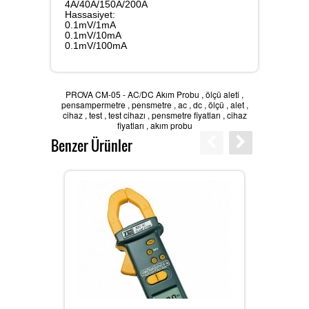
4A/40A/150A/200A
Hassasiyet:
0.1mV/1mA
Karbondioksit Ölçer
0.1mV/10mA
0.1mV/100mA
Ses Ölçer
PROVA CM-05 - AC/DC Akım Probu
,
ölçü aleti
,
pensampermetre
,
pensmetre
,
ac
,
dc
,
ölçü
,
alet
,
cihaz
,
test
,
test cihazı
,
pensmetre fiyatları
,
cihaz
fiyatları
,
akım probu
Benzer Ürünler
Takometre
Nem ve Isı Ölçer
LAN Kablometre