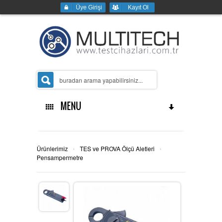
Üye Girişi
Kayıt Ol
MENU
Ana Sayfa
›
›
Ürünlerimiz
TES ve PROVA Ölçü Aletleri
Pensampermetre
Kurumsal