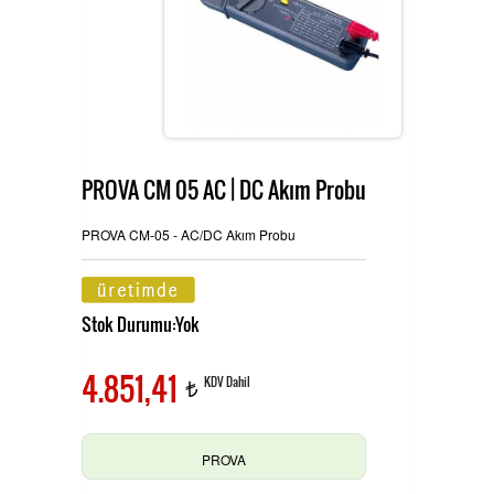
Ürünlerimiz
MULTİTECH
Hizmetlerimiz
PROVA CM 05 AC | DC Akım Probu
TES ve PROVA Ölçü Aletleri
İletişim
PROVA CM-05 - AC/DC Akım Probu
Stok Durumu:Yok
Pensampermetre
OAG Ölçü Aletleri
4.851,41
KDV Dahil
t
Multimetre
PROVA