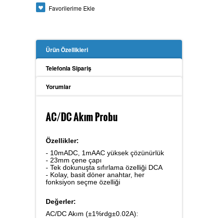
Favorilerime Ekle
Güç Analizörü
Ürün Özellikleri
Toprak Megeri
Telefonla Sipariş
Yorumlar
İzolasyon Megeri
AC/DC Akım Probu
Özellikler:
Anemometre
- 10mADC, 1mAAC yüksek çözünürlük
- 23mm çene çapı
- Tek dokunuşta sıfırlama özelliği DCA
- Kolay, basit döner anahtar, her
fonksiyon seçme özelliği
Kalibratör
Değerler:
AC/DC Akım (±1%rdg±0.02A):