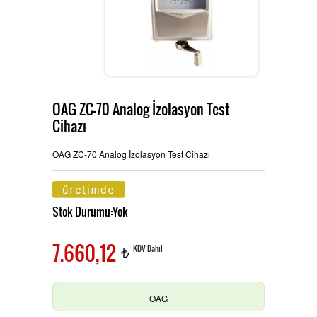
Ürünlerimiz
MULTİTECH
Hizmetlerimiz
OAG ZC-70 Analog İzolasyon Test
Cihazı
TES ve PROVA Ölçü Aletleri
İletişim
OAG ZC-70 Analog İzolasyon Test Cihazı
Stok Durumu:Yok
Pensampermetre
OAG Ölçü Aletleri
7.660,12
KDV Dahil
t
Multimetre
OAG