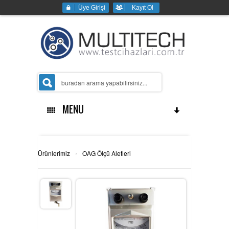
Üye Girişi
Kayıt Ol
MENU
Ana Sayfa
›
Ürünlerimiz
OAG Ölçü Aletleri
Kurumsal