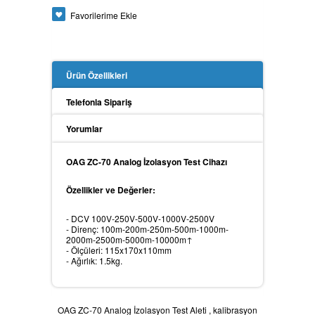
Favorilerime Ekle
Güç Analizörü
Ürün Özellikleri
Toprak Megeri
Telefonla Sipariş
Yorumlar
İzolasyon Megeri
OAG ZC-70 Analog İzolasyon Test Cihazı
Özellikler ve Değerler:
Anemometre
- DCV 100V-250V-500V-1000V-2500V
- Direnç: 100m-200m-250m-500m-1000m-
2000m-2500m-5000m-10000m↑
- Ölçüleri: 115x170x110mm
- Ağırlık: 1.5kg.
Kalibratör
OAG ZC-70 Analog İzolasyon Test Aleti
,
kalibrasyon