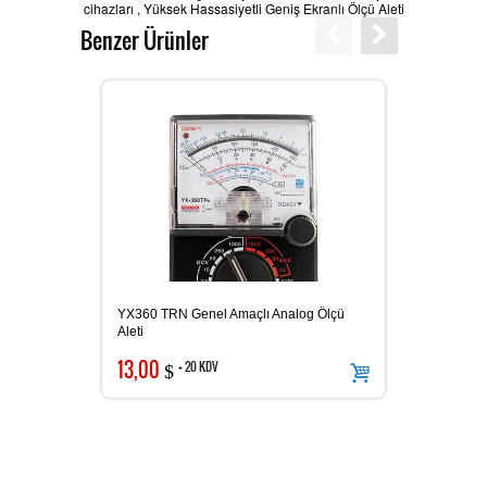
cihazları
,
Yüksek Hassasiyetli Geniş Ekranlı Ölçü Aleti
Benzer Ürünler
Karbondioksit Ölçer
Ses Ölçer
Takometre
YX360 TRN Genel Amaçlı Analog Ölçü
OAG KE
Aleti
Nem ve Isı Ölçer
13,00
55,0
+ 20 KDV
$
LAN Kablometre